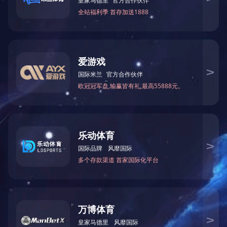
纵横锯边机,砂光
单板刨切,磨刀
联系我们
国内部
电话：0631-5921002
传真：0631-5921431
邮箱：bsy#baishengyuan.cc(@替换#)
国外部
电话：0631-5921397
传真：0631-5925036
SKYPE：baishengyuan1956