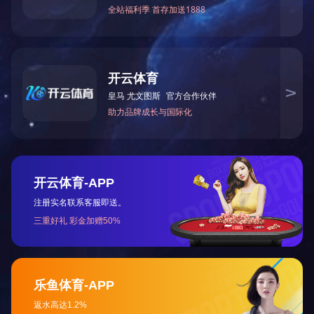
QQ:1597589852
邮箱：bsy#baishengyuan.cc(@替换#)
相关连接：
阿里巴巴
中华机械网
中国木业网
中外木工机械网
网站首页
集团介绍
胶合板设备类
联系我们
MILANCOM米兰·(中国)官方网站
|
开云官方网页版
|
MK网页版登录入口
|
华体官方网页版
|
米兰app官方端入口
|
华体会平台
|
ANBO.COM
|
米兰