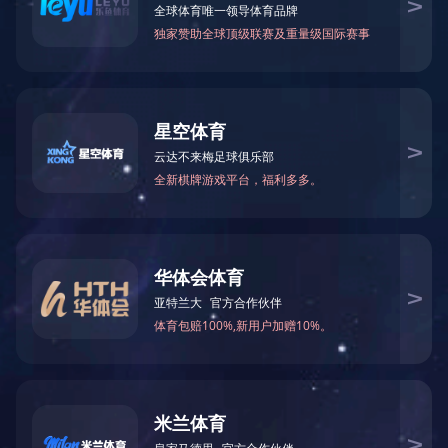
公司新闻
行业新闻
国际贸易合作与摩擦
新闻动态
公司新增精密高新加工设
联系我们
2019-09-19
国内部
电话：0631-5921002
传真：0631-5921431
邮箱：bsy#baishengyuan.cc(@替换#)
国外部