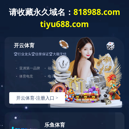
网
最新动态
公司产品获批2025年度山东省首（台）套技术装备
新闻中心
您当前位置：
首页
/
新