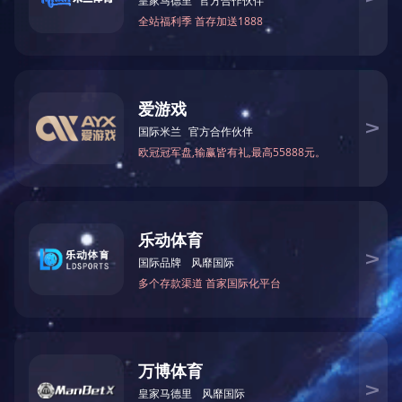
电话：0631-5921397
传真：0631-5925036
公司职工获全市职工技能
SKYPE：baishengyuan1956
2019-07-26
QQ:1597589852
邮箱：bsy#baishengyuan.cc(@替换#)
公司科技成果通过中国林
定
2018-12-27